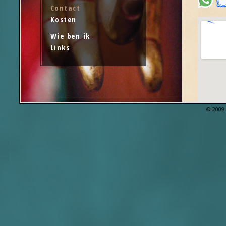
Contact
Kosten
Wie ben ik
Links
© 2009 
[Grotere
q=shiats
Holland