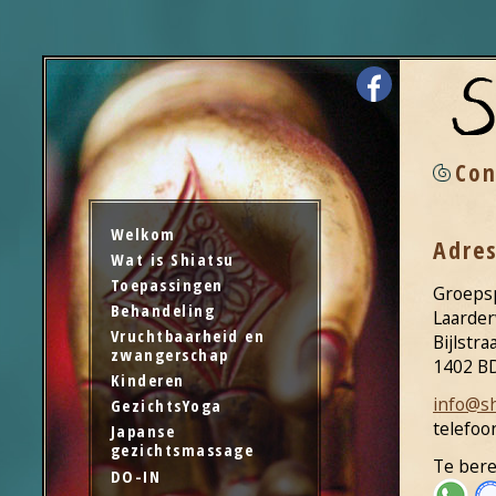
Con
Welkom
Adre
Wat is Shiatsu
Toepassingen
Groepsp
Behandeling
Laarder
Vruchtbaarheid en
Bijlstra
zwangerschap
1402 B
Kinderen
info@sh
GezichtsYoga
telefoo
Japanse
gezichtsmassage
Te bere
DO-IN