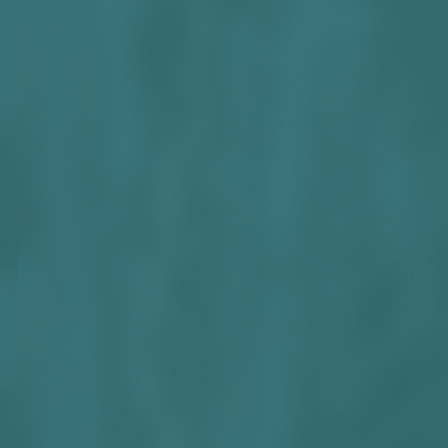
Auto
Zowel u
kunt u 
Stel je 
einde v
parkeer
Singel i
Open
Vanaf N
Komt j
loopbru
Komende
goede k
Ieder k
Alge