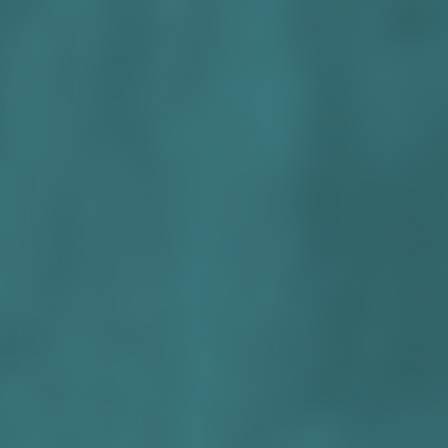
KvK 32
BTW 8
AGB-co
AGB-cod
Rekeni