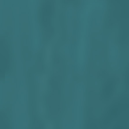
aanmaak
Hierdoo
rimpels
getrokk
veroude
Het mag
belangr
voldoen
zonnen 
Dankzij
Traditi
Britse 
bijzond
Waar ik
die oa 
zonder 
bewaars
Nadrukk
Ik ben 