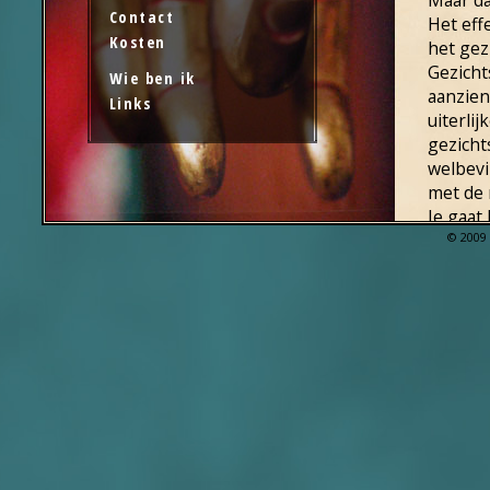
Contact
Het eff
Kosten
het gez
Gezichts
Wie ben ik
aanzien
Links
uiterli
gezicht
welbevi
met de 
Je gaat 
© 2009 
Een Jap
Door in
en gezi
van dru
verfris
aantal 
Men spr
Spannin
balans,
voeding