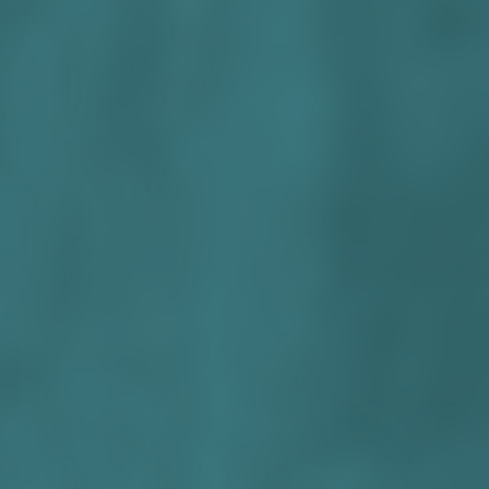
begint,
Verwijd
een bee
Hoewel 
tiental
week.
Daarna 
kwartaa
Ook fij
gebeur
Een beh
Een 3-ri
Wil je e
De ritt
inzetbaa
gebruikt