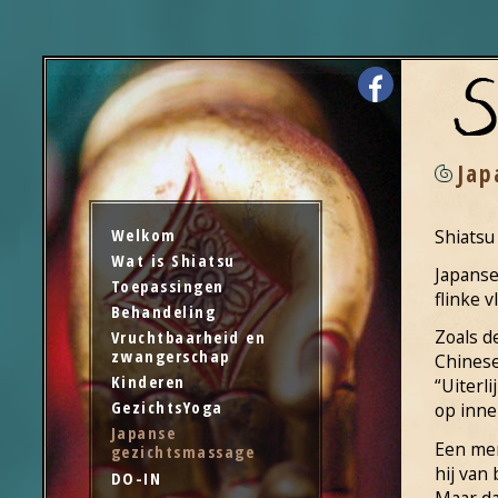
Jap
Welkom
Shiatsu
Wat is Shiatsu
Japans
Toepassingen
flinke v
Behandeling
Zoals d
Vruchtbaarheid en
zwangerschap
Chines
Kinderen
“Uiterl
GezichtsYoga
op inne
Japanse
Een men
gezichtsmassage
hij van 
DO-IN
Maar da